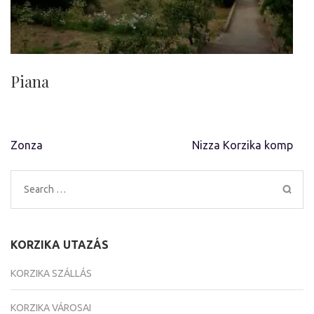
Piana
Bejegyzés
Zonza
Nizza Korzika komp
navigáció
Search
for:
KORZIKA UTAZÁS
KORZIKA SZÁLLÁS
KORZIKA VÁROSAI