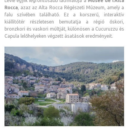
Levie egyik legfontosabb látnivalója a
Musée de l’Alta
Rocca
, azaz az Alta Rocca Régészeti Múzeum, amely a
falu szívében található. Ez a korszerű, interaktív
kiállítótér részletesen bemutatja a régió őskori,
bronzkori és vaskori múltját, különösen a Cucuruzzu és
Capula lelőhelyeken végzett ásatások eredményeit.