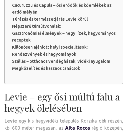
Cucuruzzu és Capula – ősi erődök és kőemlékek az
erdő mélyén
Túrázás és természetjárás Levie körül
Népszerű túraútvonalak:
Gasztronómiai élmények – hegyi ízek, hagyományos
receptek
Különösen ajánlott helyi specialitások:
Rendezvények és hagyományok
Szállás – otthonos vendégházak, vidéki nyugalom
Megközelítés és hasznos tanácsok
Levie – egy ősi múltú falu a
hegyek ölelésében
Levie
egy kis hegyvidéki település Korzika déli részén,
kb. 600 méter magasan, az
Alta Rocca
régió közepén,