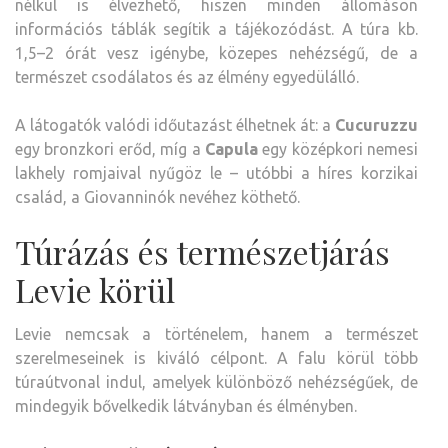
nélkül is élvezhető, hiszen minden állomáson
információs táblák segítik a tájékozódást. A túra kb.
1,5–2 órát vesz igénybe, közepes nehézségű, de a
természet csodálatos és az élmény egyedülálló.
A látogatók valódi időutazást élhetnek át: a
Cucuruzzu
egy bronzkori erőd, míg a
Capula
egy középkori nemesi
lakhely romjaival nyűgöz le – utóbbi a híres korzikai
család, a Giovanninók nevéhez köthető.
Túrázás és természetjárás
Levie körül
Levie nemcsak a történelem, hanem a természet
szerelmeseinek is kiváló célpont. A falu körül több
túraútvonal indul, amelyek különböző nehézségűek, de
mindegyik bővelkedik látványban és élményben.