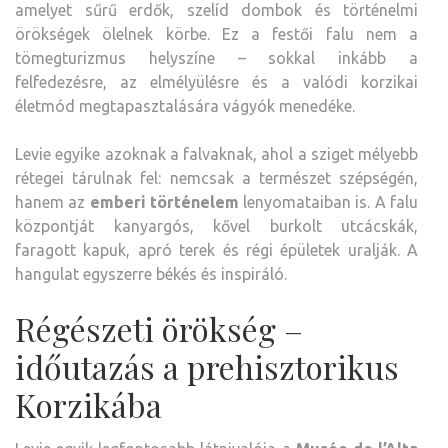
amelyet sűrű erdők, szelíd dombok és történelmi
örökségek ölelnek körbe. Ez a festői falu nem a
tömegturizmus helyszíne – sokkal inkább a
felfedezésre, az elmélyülésre és a valódi korzikai
életmód megtapasztalására vágyók menedéke.
Levie egyike azoknak a falvaknak, ahol a sziget mélyebb
rétegei tárulnak fel: nemcsak a természet szépségén,
hanem az
emberi történelem
lenyomataiban is. A falu
központját kanyargós, kővel burkolt utcácskák,
faragott kapuk, apró terek és régi épületek uralják. A
hangulat egyszerre békés és inspiráló.
Régészeti örökség –
időutazás a prehisztorikus
Korzikába