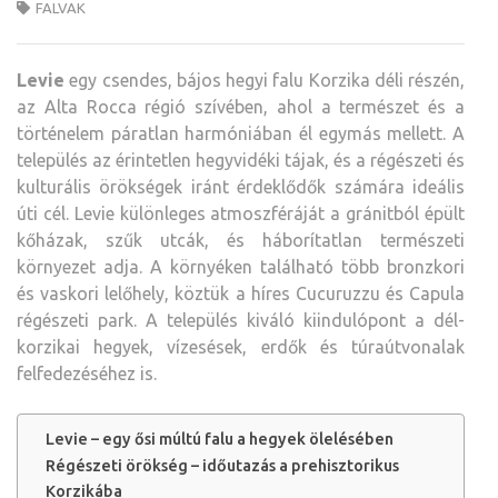
FALVAK
Levie
egy csendes, bájos hegyi falu Korzika déli részén,
az Alta Rocca régió szívében, ahol a természet és a
történelem páratlan harmóniában él egymás mellett. A
település az érintetlen hegyvidéki tájak, és a régészeti és
kulturális örökségek iránt érdeklődők számára ideális
úti cél. Levie különleges atmoszféráját a gránitból épült
kőházak, szűk utcák, és háborítatlan természeti
környezet adja. A környéken található több bronzkori
és vaskori lelőhely, köztük a híres Cucuruzzu és Capula
régészeti park. A település kiváló kiindulópont a dél-
korzikai hegyek, vízesések, erdők és túraútvonalak
felfedezéséhez is.
Levie – egy ősi múltú falu a hegyek ölelésében
Régészeti örökség – időutazás a prehisztorikus
Korzikába