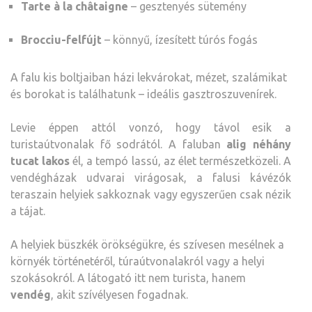
Tarte à la châtaigne
– gesztenyés sütemény
Brocciu-felfújt
– könnyű, ízesített túrós fogás
A falu kis boltjaiban házi lekvárokat, mézet, szalámikat
és borokat is találhatunk – ideális gasztroszuvenírek.
Levie éppen attól vonzó, hogy távol esik a
turistaútvonalak fő sodrától. A faluban
alig néhány
tucat lakos
él, a tempó lassú, az élet természetközeli. A
vendégházak udvarai virágosak, a falusi kávézók
teraszain helyiek sakkoznak vagy egyszerűen csak nézik
a tájat.
A helyiek büszkék örökségükre, és szívesen mesélnek a
környék történetéről, túraútvonalakról vagy a helyi
szokásokról. A látogató itt nem turista, hanem
vendég
, akit szívélyesen fogadnak.