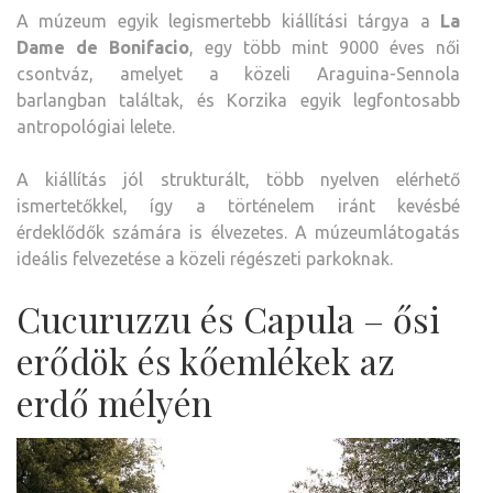
A múzeum egyik legismertebb kiállítási tárgya a
La
Dame de Bonifacio
, egy több mint 9000 éves női
csontváz, amelyet a közeli Araguina-Sennola
barlangban találtak, és Korzika egyik legfontosabb
antropológiai lelete.
A kiállítás jól strukturált, több nyelven elérhető
ismertetőkkel, így a történelem iránt kevésbé
érdeklődők számára is élvezetes. A múzeumlátogatás
ideális felvezetése a közeli régészeti parkoknak.
Cucuruzzu és Capula – ősi
erődök és kőemlékek az
erdő mélyén