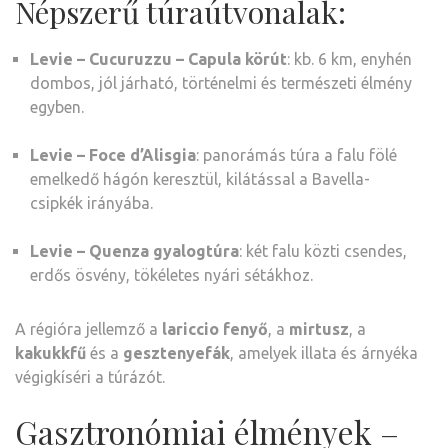
Népszerű túraútvonalak:
Levie – Cucuruzzu – Capula körút
: kb. 6 km, enyhén
dombos, jól járható, történelmi és természeti élmény
egyben.
Levie – Foce d’Alisgia
: panorámás túra a falu fölé
emelkedő hágón keresztül, kilátással a Bavella-
csipkék irányába.
Levie – Quenza gyalogtúra
: két falu közti csendes,
erdős ösvény, tökéletes nyári sétákhoz.
A régióra jellemző a
lariccio fenyő
, a
mirtusz
, a
kakukkfű
és a
gesztenyefák
, amelyek illata és árnyéka
végigkíséri a túrázót.
Gasztronómiai élmények –