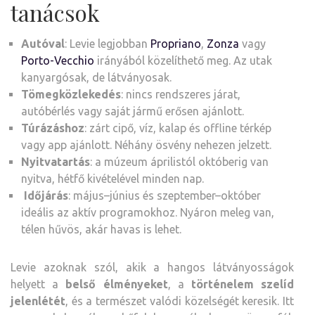
tanácsok
Autóval
: Levie legjobban
Propriano
,
Zonza
vagy
Porto-Vecchio
irányából közelíthető meg. Az utak
kanyargósak, de látványosak.
Tömegközlekedés
: nincs rendszeres járat,
autóbérlés vagy saját jármű erősen ajánlott.
Túrázáshoz
: zárt cipő, víz, kalap és offline térkép
vagy app ajánlott. Néhány ösvény nehezen jelzett.
Nyitvatartás
: a múzeum áprilistól októberig van
nyitva, hétfő kivételével minden nap.
Időjárás
: május–június és szeptember–október
ideális az aktív programokhoz. Nyáron meleg van,
télen hűvös, akár havas is lehet.
Levie azoknak szól, akik a hangos látványosságok
helyett a
belső élményeket
, a
történelem szelíd
jelenlétét
, és a természet valódi közelségét keresik. Itt