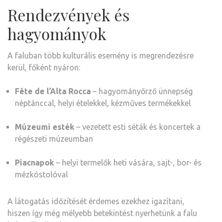
Rendezvények és
hagyományok
A faluban több kulturális esemény is megrendezésre
kerül, főként nyáron:
Fête de l’Alta Rocca
– hagyományőrző ünnepség
néptánccal, helyi ételekkel, kézműves termékekkel
Múzeumi esték
– vezetett esti séták és koncertek a
régészeti múzeumban
Piacnapok
– helyi termelők heti vására, sajt-, bor- és
mézkóstolóval
A látogatás időzítését érdemes ezekhez igazítani,
hiszen így még mélyebb betekintést nyerhetünk a falu