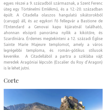
egyes részei a 9. századból származnak, a Szent Ferenc
üteg egy Történelmi Emlékmű, és a 12.-20. században
épült. A Citadella olaszos hangulatú sikátorokból
(caruggi) áll, és az egykori fő fellegvár a Bastione de
I’Entendard a Genovai kapu kijáratnál található,
ahonnan elsöprő panoráma nyílik a kikötőre, és
Szardíniára. Érdemes megtekinteni a 12. századi Église
Sainte Marie Majeure templomot, amely a város
legrégebbi temploma, és román-gótikus stílusok
keveréke. A Citadellából a partra a sziklába vájt
meredek Aragóniai lépcsőn (Escalier du Roy d’Aragon)
is le lehet jutni.
Corte