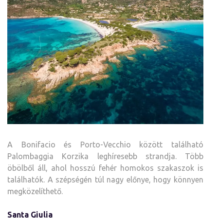
A Bonifacio és Porto-Vecchio között található
Palombaggia Korzika leghíresebb strandja. Több
öbölből áll, ahol hosszú fehér homokos szakaszok is
találhatók. A szépségén túl nagy előnye, hogy könnyen
megközelíthető.
Santa Giulia