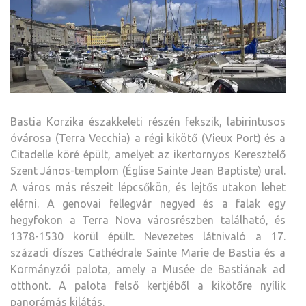
Bastia Korzika északkeleti részén fekszik, labirintusos
óvárosa (Terra Vecchia) a régi kikötő (Vieux Port) és a
Citadelle köré épült, amelyet az ikertornyos Keresztelő
Szent János-templom (Église Sainte Jean Baptiste) ural.
A város más részeit lépcsőkön, és lejtős utakon lehet
elérni. A genovai fellegvár negyed és a falak egy
hegyfokon a Terra Nova városrészben található, és
1378-1530 körül épült. Nevezetes látnivaló a 17.
századi díszes Cathédrale Sainte Marie de Bastia és a
Kormányzói palota, amely a Musée de Bastiának ad
otthont. A palota felső kertjéből a kikötőre nyílik
panorámás kilátás.