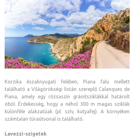
Korzika északnyugati felében, Piana falu mellett
található a Világörökségi listán szereplő Calanques de
Piana, amely egy rózsaszín gránitsziklákkal határolt
öböl. Érdekesség, hogy a néhol 300 m magas sziklák
különféle alakzatúak (pl. szív, kutyafej). A környéken
számtalan túraútvonal is található.
Lavezzi-szigetek