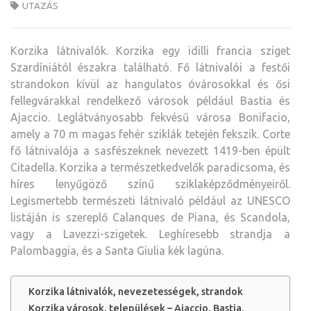
UTAZÁS
Korzika látnivalók. Korzika egy idilli francia sziget
Szardíniától északra található. Fő látnivalói a festői
strandokon kívül az hangulatos óvárosokkal és ősi
fellegvárakkal rendelkező városok például Bastia és
Ajaccio.
Leglátványosabb fekvésű városa Bonifacio,
amely a 70 m magas fehér sziklák tetején fekszik. Corte
fő látnivalója a sasfészeknek nevezett 1419-ben épült
Citadella. Korzika a természetkedvelők paradicsoma, és
híres lenyűgöző színű sziklaképződményeiről.
Legismertebb természeti látnivaló például az UNESCO
listáján is szereplő Calanques de Piana, és Scandola,
vagy a Lavezzi-szigetek. Leghíresebb strandja a
Palombaggia, és a Santa Giulia kék lagúna.
Korzika látnivalók, nevezetességek, strandok
Korzika városok, települések – Ajaccio, Bastia,