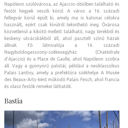
Napóleon szülővárosa, az Ajaccio-öbölben található és
festői hegyek veszik körül. A város a 16. századi
fellegvár körül épült ki, amely ma is katonai célokra
használt, ezért csak kívülről tekinthető meg. Óvárosa
közvetlenül a kikötő mellett található, nagy terekből és
keskeny utcácskákból áll, ahol pasztell színű házak
állnak. Fő látnivalója a 16. századi
Nagyboldogasszony-székesegyház (Chatédrale
d’Ajaccio) és a Place de Gaulle, ahol Napóleon szobra
áll. Vagy a gyönyörű palotái, például a neoklasszikus
Palais Lantivy, amely a prefektúra székhelye. A Musée
des Beaux-Arts-ként működő Palais Fesch, ahol francia
és olasz festők remekei láthatók.
Bastia