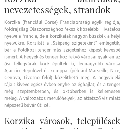
nevezetességek, strandok
Korzika (franciául Corse) Franciaország egyik régiója,
földrajzilag Olaszországhoz fekszik közelebb. Hivatalos
nyelve a francia, de a korzikaiak nagyon büszkék a helyi
nyelvükre. Korzikát a „Szépség szigeteként” emlegetik,
bár a Földközi-tenger más szigeteihez képest kevésbé
ismert. A hegyek és tenger köz fekvő városai gyakran az
ősi fellegvárak köré épültek ki, legnagyobb városa
Ajaccio. Repülővel és komppal (például Marseille, Nice,
Genova, Livorno felől) közelíthető meg. A hegyvidéki
tájait kivéve egész évben enyhe az éghajlat, és a tenger
még szeptemberben, és októberben is kellemesen
meleg. A változatos merülőhelyek, az áttetsző víz miatt
népszerű búvár úti cél.
Korzika városok, települések